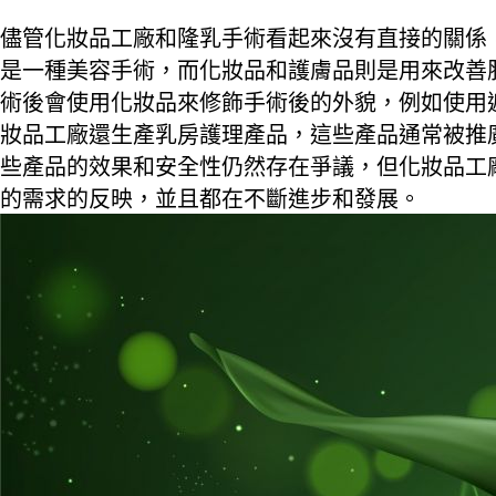
儘管化妝品工廠和隆乳手術看起來沒有直接的關係
是一種美容手術，而化妝品和護膚品則是用來改善
術後會使用化妝品來修飾手術後的外貌，例如使用
妝品工廠還生產乳房護理產品，這些產品通常被推
些產品的效果和安全性仍然存在爭議，但化妝品工
的需求的反映，並且都在不斷進步和發展。