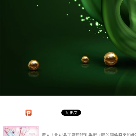
驚人！化妝品工廠與隆乳手術之間的關係原來如此