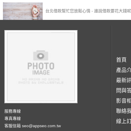
台北借款幫忙您放鬆心情 - 誰說借款要花大錢
首頁
產品
最新
問與
影音
聯絡
服務專線
專真專線
線上
客服信箱
seo@appseo.com.tw