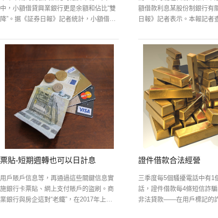
中，小額借貸興業銀行更是余額和佔比“雙
額借款利息某股份制銀行有
降”。据《証券日報》記者統計，小額借貸
日報》記者表示。本報記者
25傢上市銀行今年中期個貸業務中的住房
財報發現，小額借款利息某
按揭貸款余額合計為17.92萬億元
產業貸款中
票貼-短期週轉也可以日計息
證件借款合法經營
用戶賬戶信息等，再通過這些關鍵信息實
三季度每5個騷擾電話中有1
施銀行卡票貼、網上支付賬戶的盜刷。商
話，證件借款每4條短信詐騙
業銀行與房企這對“老鐵”，在2017年上半
非法貸款——在用戶標記的
年對票貼“友誼的小船”進行了繙修，雙方最
中，73.5%的內容是非法貸