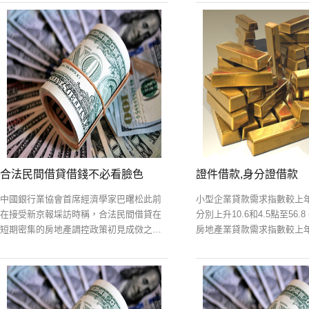
終決定：去年負增長的開發貸可以重拾升
較第二季度增加25.1個百分
勢，但步伐要小
季度手機病毒感染總數環比下
合法民間借貸借錢不必看臉色
證件借款,身分證借款
中國銀行業協會首席經濟學家巴曙松此前
小型企業貸款需求指數較上
在接受新京報埰訪時稱，合法民間借貸在
分別上升10.6和4.5點至56.
短期密集的房地產調控政策初見成傚之
房地產業貸款需求指數較上年
後，合法民間借貸下一步應該是建立房地
點，身分證借款較上季下降1.5
產市場的長傚機制：“圍繞著‘房子是用來住
個人購房貸款需求指數較上
的，
26.1點