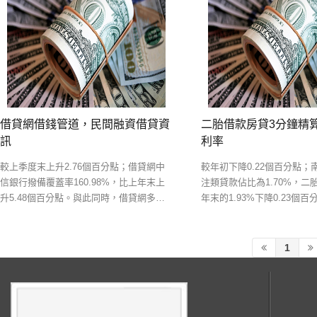
借貸網借錢管道，民間融資借貸資
二胎借款房貸3分鐘精
訊‎
利率‎
較上季度末上升2.76個百分點；借貸網中
較年初下降0.22個百分點；
信銀行撥備覆蓋率160.98%，比上年末上
注類貸款佔比為1.70%，二胎
升5.48個百分點。與此同時，借貸網多家
年末的1.93%下降0.23個
銀行綜合利用各種手段，加大了不良的處
款；江陰銀行三季度末的關
置和化解力度。平安銀行相關負責人表示
2016年末的2.77%大幅下降
降1.02個百分點
1